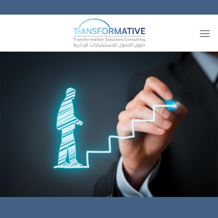
خطي
لمحتوى