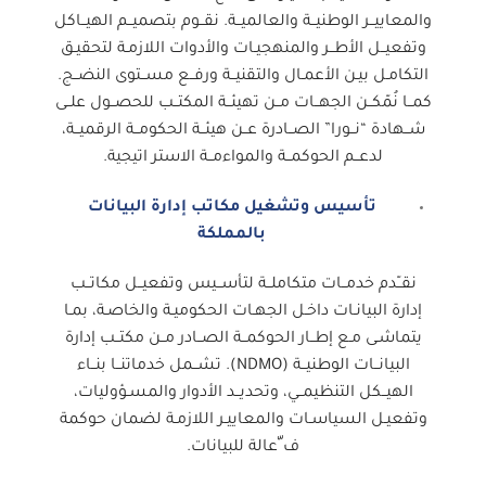
والمعاييــر الوطنيــة والعالميــة. نقــوم بتصميــم الهيــاكل
وتفعيــل الأطــر والمنهجيـات والأدوات اللازمـة لتحقيـق
التكامـل بيـن الأعمـال والتقنيــة ورفــع مســتوى النضــج.
كمــا نُمّكــن الجهــات مــن تهيئــة المكتــب للحصــول علــى
شــهادة “نــورا” الصــادرة عــن هيئــة الحكومــة الرقميــة،
لدعــم الحوكمــة والمواءمــة الاستر اتيجية.
تأسيس وتشغيل مكاتب إدارة البيانات
بالمملكة
نقــّدم خدمــات متكاملــة لتأســيس وتفعيــل مكاتــب
إدارة البيانـات داخـل الجهـات الحكوميـة والخاصـة، بمـا
يتماشـى مـع إطــار الحوكمــة الصــادر مــن مكتــب إدارة
البيانــات الوطنيــة (NDMO). تشــمل خدماتنــا بنــاء
الهيــكل التنظيمــي، وتحديــد الأدوار والمسـؤوليات،
وتفعيـل السياسـات والمعاييـر اللازمـة لضمان حوكمة
ف ّعالة للبيانات.