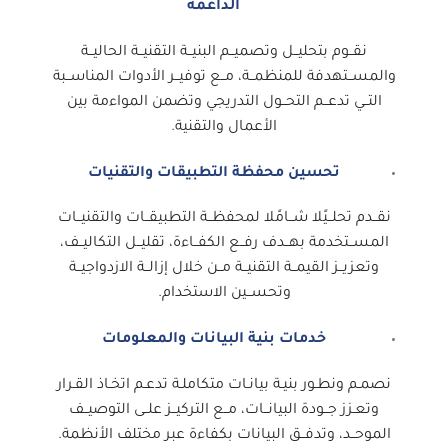
الداعمة
نقــوم بتحليــل وتصميــم البنيــة التقنيــة الحاليــة
والمســتهدفة للمنظمــة، مــع توفيــر الأدوات المناســبة
التــي تدعــم التحــول التدريجي وتضمن المواءمة بين
الأعمال والتقنية.
تحسين محفظة التطبيقات والتقنيات
نقــدم تحلــيًلا شــامًلا لمحفظــة التطبيقــات والتقنيــات
المســتخدمة بهــدف رفــع الكفــاءة، تقليــل التكاليــف،
وتعزيــز القيمــة التقنيــة مــن خلال إزالــة الازدواجيــة
وتحســين الاستخدام.
خدمات بنية البيانات والمعلومات
نصمـم ونطـور بنيـة بيانـات متكاملـة تدعـم اتخـاذ القـرار
وتعـزز جــودة البيانــات، مــع التركيــز علــى التوصيــف
الموحــد، وتدفــق البيانات بكفاءة عبر مختلف الأنظمة.