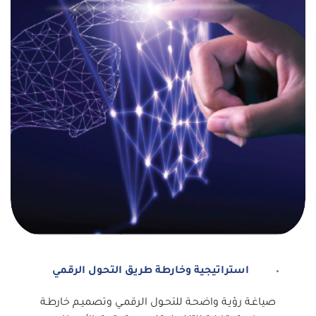
استراتيجية وخارطة طريق التحول الرقمي
صياغـة رؤيـة واضحـة للتحـول الرقمـي وتصميـم خارطـة