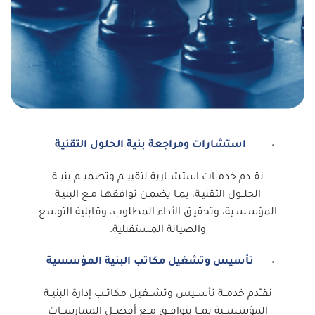
استشارات ومراجعة بنية الحلول التقنية
نقــدم خدمــات استشــارية لتقييــم وتصميــم بنيــة
الحلــول التقنيـة، بمـا يضمـن توافقهـا مـع البنيـة
المؤسسـية، وتحقيـق الأداء المطلوب، وقابلية التوسع
والصيانة المستقبلية.
تأسيس وتشغيل مكاتب البنية المؤسسية
نقــّدم خدمــة تأســيس وتشــغيل مكاتــب إدارة البنيــة
المؤسســية بمــا يتوافــق مــع أفضــل الممارســات