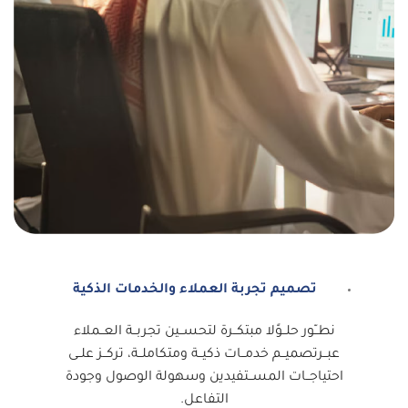
تصميم تجربة العملاء والخدمات الذكية
نطــّور حلــوًلا مبتكــرة لتحســين تجربــة العــملاء
عبــرتصميــم خدمــات ذكيــة ومتكاملــة، تركــز علــى
احتياجــات المســتفيدين وسهولة الوصول وجودة
التفاعل.