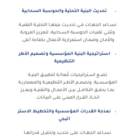
تحديث البنية التحتية والحوسبة السحابية
نســاعد الجهــات فــي تحديــث بنيتهــا التحتيــة التقنيــة
وتبّنــي تقنيـات الحوسـبة السـحابية، لتعزيـز المرونـة
والأمـان وضمـان استمرارية الأعمال بكفاءة أعلى.
استراتيجية البنية المؤسسية وتصميم الأطر
التنظيمية
نضــع اســتراتيجيات فّعالــة لتطبيــق البنيــة
المؤسســية، ونصمــم الأطــر التنظيميــة والمعماريــة
بمــا يحقــق التكامــل بيــن الأعمــال والتقنيــة ويعــزز
اتخــاذ القــرار المبنــي علــى البيانات.
نمذجة القدرات المؤسسية والتخطيط الاستر
اتيجي
نســاعد الجهــات علــى تحديــد وتحليــل قدراتهــا