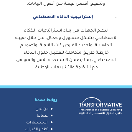
وتحقيــق أقصــى قيمــة مــن أصول البيانات.
إستراتيجية الذكاء الاصطناعي
ندعــم الجهــات فــي بنــاء اســتراتيجيات الــذكاء
الاصطناعــي بشــكل مســؤول وفعــال، مــن خلال تقييــم
الجاهزيــة، وتحديــد الفــرص ذات القيمــة، وتصميــم
خارطــة طريــق متكاملــة لتفعيــل حلــول الــذكاء
الاصطناعــي، بمــا يضمــن الاســتخدام الآمن والمتوافق
مع الأنظمة والتشريعات الوطنية.
روابط مهمة
●
من نحن
●
خدماتنا
● ا
لاستشارات
●
تطوير القدرات