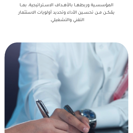
المؤسســية وربطهــا بالأهــداف الاســتراتيجية، بمــا
يمّكــن مــن تحســين الأداء وتحديد أولويات الاستثمار
التقني والتشغيلي.