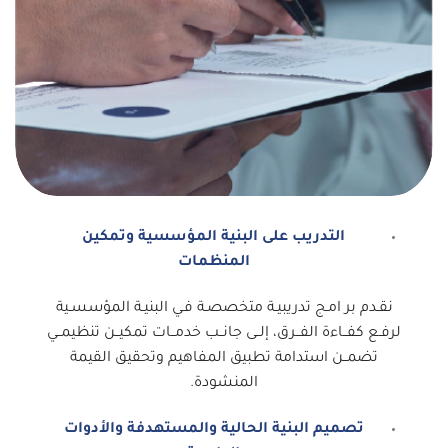
التدريب على البنية المؤسسية وتمكين
المنظمات
نقـدم بر امـج تدريبيـة متخصصـة فـي البنيـة المؤسسـية
لرفـع كفــاءة الفــرق، إلــى جانــب خدمــات تمكيــن تنظيمــي
تضمــن استدامة تطبيق المفاهيم وتحقيق القيمة
المنشودة.
تصميم البنية الحالية والمستهدفة والأدوات