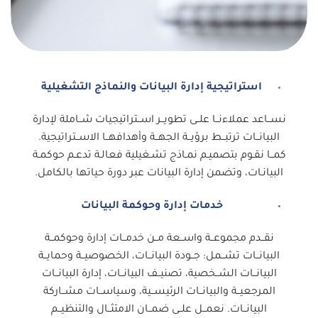
استراتيجية إدارة البيانات والنماذج التشغيلية
نســاعد عملاءنــا علــى تطويــر اســتراتيجيات شــاملة لإدارة
البيانــات ترتبــط برؤيــة الجهــة وأهدافهــا الاســتراتيجية.
كمــا نقـوم بتصميـم نمـاذج تشـغيلية فعالـة تدعـم حوكمـة
البيانـات، وتضمن إدارة البيانات عبر دورة حياتها بالكامل.
خدمات إدارة وحوكمة البيانات
نقــدم مجموعــة واســعة مــن خدمــات إدارة وحوكمــة
البيانــات تشــمل: جــودة البيانــات، الخصوصيــة وحمايــة
البيانــات الشــخصية، تصنيــف البيانــات، إدارة البيانــات
المرجعيــة والبيانــات الرئيســية، وسياســات مشــاركة
البيانــات. نعمــل علــى ضمــان الامتثــال والتنظيــم