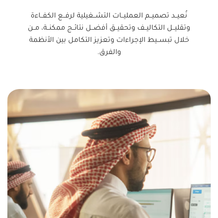
نُعيــد تصميــم العمليــات التشــغيلية لرفــع الكفــاءة
وتقليــل التكاليــف وتحقيــق أفضــل نتائــج ممكنــة، مــن
خلال تبســيط الإجراءات وتعزيز التكامل بين الأنظمة
والفرق.