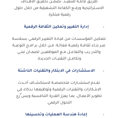
طريـق قابلــة للتنفيــذ، تضمــن تحقيــق الأهــداف
الاســتراتيجية ورفــع الكفاءة التشغيلية من خلال حلول
رقمية مبتكرة.
إدارة التغيير وتمكين الثقافة الرقمية
نتمكيـن المؤسسـات مـن قيـادة التغييـر الرقمـي بسلاسـة
عبـر بنــاء ثقافــة رقميــة فعالــة، مــن خلال بر امــج التوعيــة
والتدر يــب والتفاعــل مــع الموظفيــن لضمــان تبنــي
وتكامــل التقنيــات الجديدة.
الاستشارات في الابتكار والتقنيات الناشئة
نقــدم استشــارات متخصصــة لاستكشــاف أحــدث
الابتــكارات والتقنيـات الرقميـة وتوظيفهـا بـذكاء فـي
تطويـر الأعمـال، بمـا يعزز القدرة التنافسية ويس ّرع
التحول الرقمي.
إعادة هندسة العمليات وتحسينها